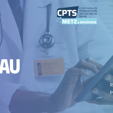
 au
R
p