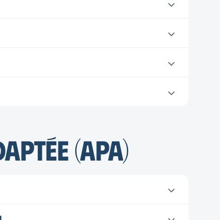
daptée (APA)
l