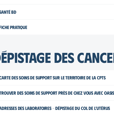
Addiction et santé, le rôle essentiel du Centre des Wads
Santé BD
Ma santé et le tabac
Fiche pratique
Ma santé et l’alcool
Addiction
( Flyer à destination des patients )
épistage des cance
Carte des soins de support sur le territoire de la CPTS
Carte des soins de support sur le territoire de la CPTS
Trouver des soins de support près de chez vous avec OASI
Visiter leur site
Adresses des laboratoires - Dépistage du col de l'utérus