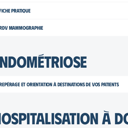
Flyer – Adresses des laboratoires – Biogroup
Fiche pratique
Flyer – Adresses des laboratoires – Ouilab
Dépistage des cancers
RDV Mammographie
Dépliant de présentation
Vous avez besoin en urgence d’un dépistage organisé par mam
Endométriose
contact@cpts-metz.fr
Repérage et orientation à destinations de vos patients
Logigramme endométriose
Flyer
ospitalisation à do