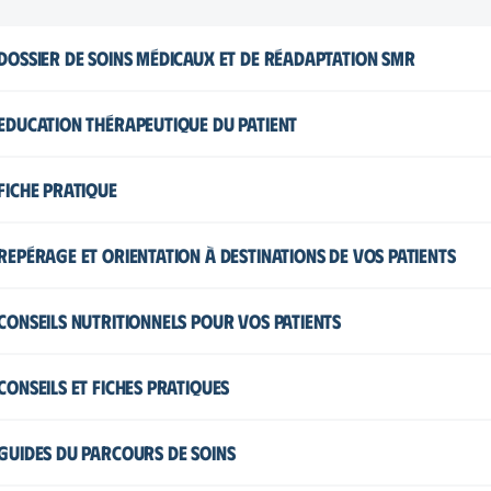
Dossier de Soins Médicaux et de Réadaptation SMR
Alumnat
Education Thérapeutique du Patient
Site internet RSMA
Fiche pratique
Certificat medical pour adressage
Obésité et surpoids
Repérage et orientation à destinations de vos patients
Demande de prise en charge
Living page
Flyer
( Ado )
Conseils nutritionnels pour vos patients
ETAPE 1 – Conseils nutritionnels : une attente des patients
Conseils et fiches pratiques
Fiche pratique : les points clé à retenir
Nutrition et santé : de la science à la pratique
Guides du parcours de soins
Fruits et légumes – composants essentiels d’une alimentation 