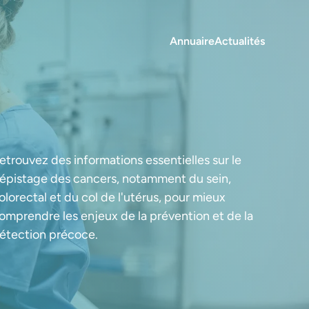
Annuaire
Actualités
etrouvez des informations essentielles sur le
épistage des cancers, notamment du sein,
olorectal et du col de l'utérus, pour mieux
omprendre les enjeux de la prévention et de la
étection précoce.