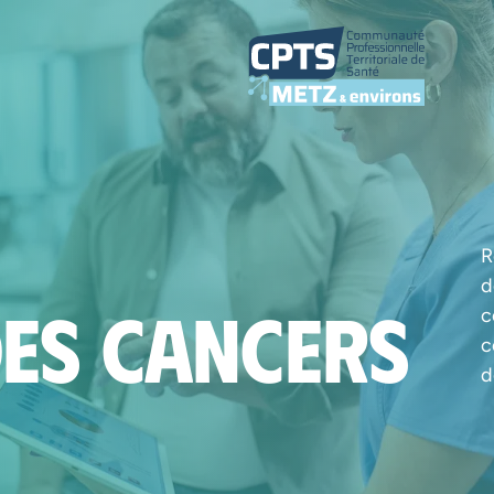
R
d
des cancers
c
c
d