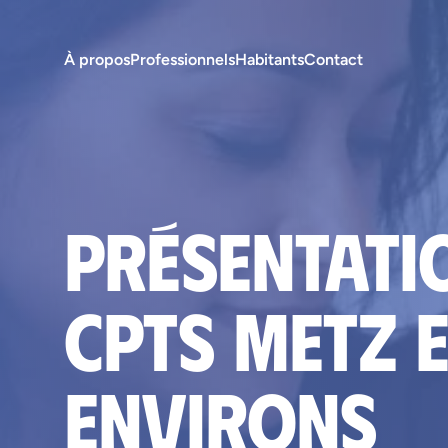
À propos
Professionnels
Habitants
Contact
Présentati
cpts Metz 
environs