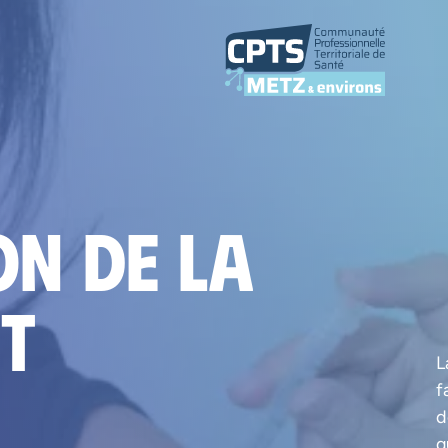
on de la
et
L
f
d
q