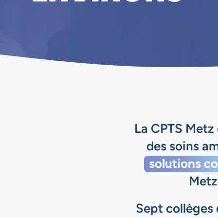
La CPTS Metz et
des soins am
solutions c
Metz 
Sept collèges 