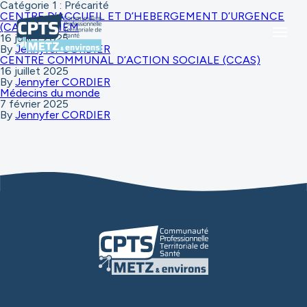
Catégorie 1 :
Précarité
CENTRE D’ACCUEIL ET D’HEBERGEMENT D’URGENCE
(CAHU) – AIEM
16 juillet 2025
By
Jennyfer CORDIER
CENTRE COMMUNAL D’ACTION SOCIALE (CCAS)
16 juillet 2025
By
Jennyfer CORDIER
Médecins du monde
7 février 2025
By
Jennyfer CORDIER