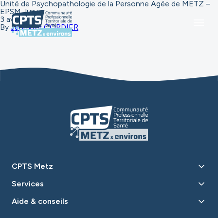
Unité de Psychopathologie de la Personne Agée de METZ –
EPSM Jury
3 avril 2025
By
Jennyfer CORDIER
CPTS Metz
Services
Aide & conseils