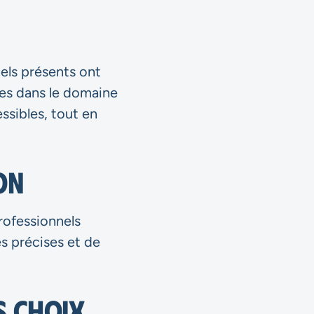
els présents ont
les dans le domaine
essibles, tout en
on
rofessionnels
es précises et de
s choix