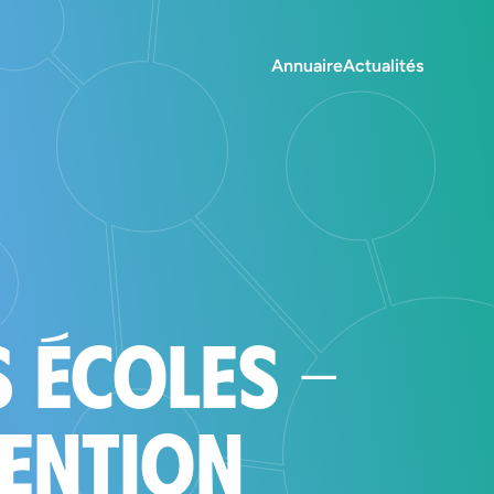
Annuaire
Actualités
 écoles -
vention