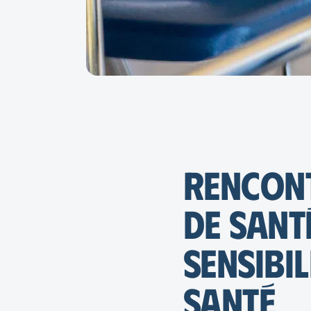
Rencont
de santé
sensibi
santé