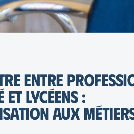
re entre professi
 et lycéens :
lisation aux métier