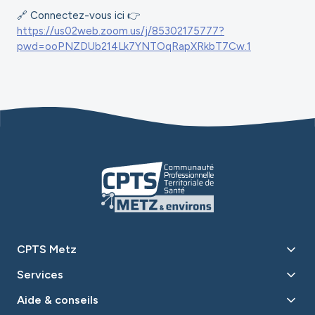
🔗 Connectez-vous ici 👉
https://us02web.zoom.us/j/85302175777?
pwd=ooPNZDUb214Lk7YNTOqRapXRkbT7Cw.1
CPTS Metz
Services
Aide & conseils