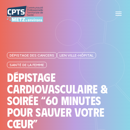
DÉPISTAGE DES CANCERS
LIEN VILLE-HÔPITAL
SANTÉ DE LA FEMME
Dépistage
cardiovasculaire &
soirée “60 minutes
pour sauver votre
cœur”